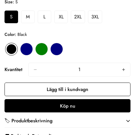
Size:
S
S
M
L
XL
2XL
3XL
Variant
Variant
Variant
Variant
Variant
Variant
Slutsåld
Slutsåld
Slutsåld
Slutsåld
Slutsåld
Slutsåld
Eller
Eller
Eller
Eller
Eller
Eller
Color:
Black
Otillgänglig
Otillgänglig
Otillgänglig
Otillgänglig
Otillgänglig
Otillgänglig
Kvantitet
Lägg till i kundvagn
Köp nu
🏷️ Produktbeskrivning