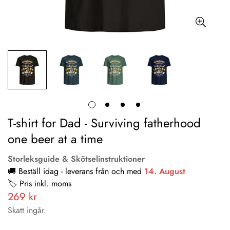
T-shirt for Dad - Surviving fatherhood
one beer at a time
Storleksguide & Skötselinstruktioner
🚚 Beställ idag - leverans från och med
14. August
🏷️ Pris inkl. moms
269 kr
Vanligt
pris
Skatt ingår.