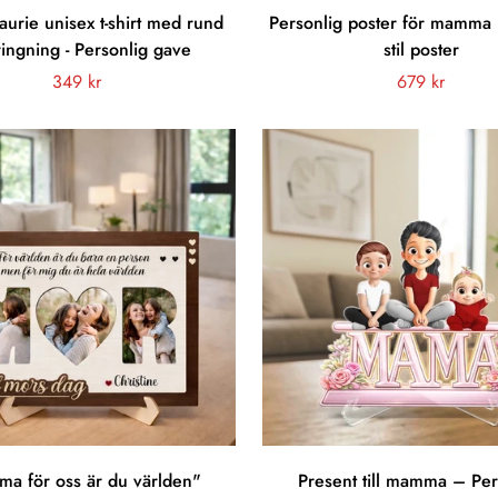
rie unisex t-shirt med rund
Personlig poster för mamma –
ringning - Personlig gave
stil poster
Vanligt
349 kr
Vanligt
679 kr
pris
pris
a för oss är du världen"
Present till mamma – Per