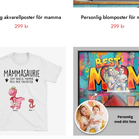
ig akvarellposter för mamma
Personlig blomposter fö
Vanligt
299 kr
Vanligt
299 kr
pris
pris