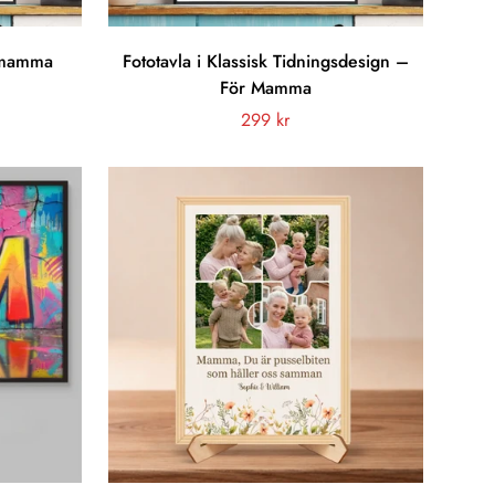
r mamma
Fototavla i Klassisk Tidningsdesign –
För Mamma
Vanligt
299 kr
pris