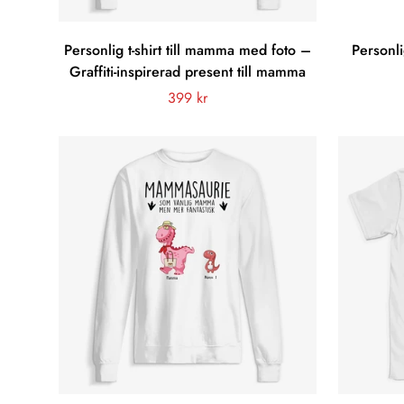
Personlig t-shirt till mamma med foto –
Personl
Graffiti-inspirerad present till mamma
Vanligt
399 kr
pris