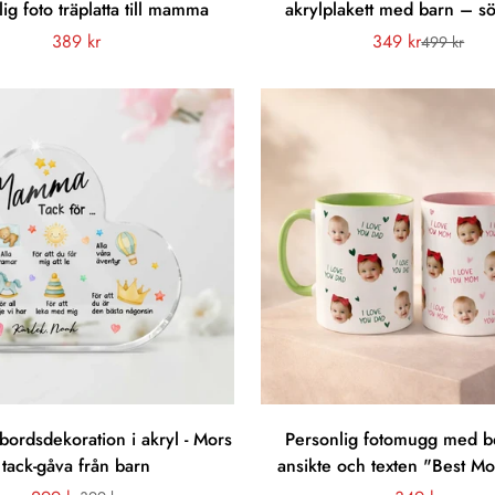
ig foto träplatta till mamma
akrylplakett med barn – söt
Vanligt
389 kr
349 kr
499 kr
Försäljnin
Vanligt
pris
pris
bordsdekoration i akryl - Mors
Personlig fotomugg med b
tack-gåva från barn
ansikte och texten "Best M