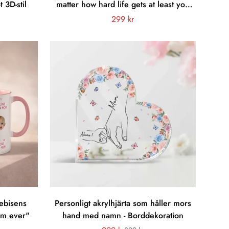
 3D-stil
matter how hard life gets at least you
don't have ugly children"
Vanligt
299 kr
gspris
pris
ebisens
Personligt akrylhjärta som håller mors
om ever"
hand med namn - Borddekoration