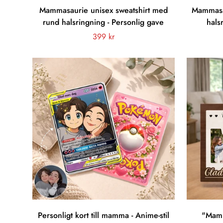
Mammasaurie unisex sweatshirt med
Mammasau
rund halsringning - Personlig gave
hals
Vanligt
399 kr
pris
Personligt kort till mamma - Anime-stil
"Mamm