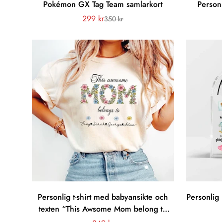
Pokémon GX Tag Team samlarkort
Personl
299 kr
350 kr
Försäljningspris
Vanligt
pris
Personlig t-shirt med babyansikte och
Personlig 
texten “This Awsome Mom belong to
kids"