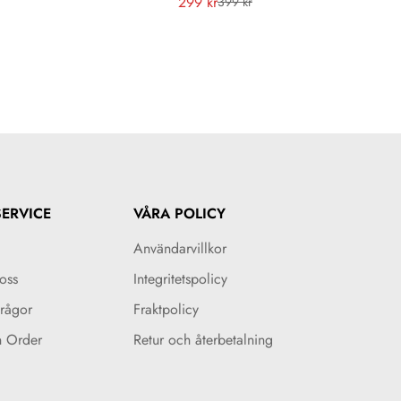
299 kr
399 kr
Försäljningspris
Vanligt
pris
ERVICE
VÅRA POLICY
Användarvillkor
oss
Integritetspolicy
Frågor
Fraktpolicy
n Order
Retur och återbetalning