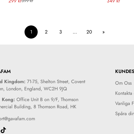
299 kr
Vanligt
349 kr
399 kr
Försäljningspris
Vanligt
pris
pris
1
2
3
…
20
»
AFAM
KUNDES
ed Kingdom:
71-75, Shelton Street, Covent
Om Oss
en, London, England, WC2H 9JQ
Kontakta 
 Kong:
Office Unit B on 9/F, Thomson
Vanliga 
rcial Building, 8 Thomson Road, HK
Spåra di
ort@gavafam.com