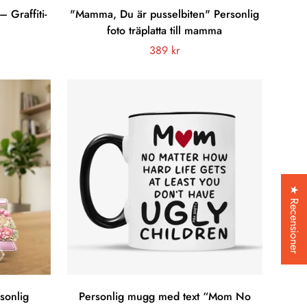
 Graffiti-
"Mamma, Du är pusselbiten" Personlig
foto träplatta till mamma
Vanligt
389 kr
pris
★ Recensioner
sonlig
Personlig mugg med text “Mom No