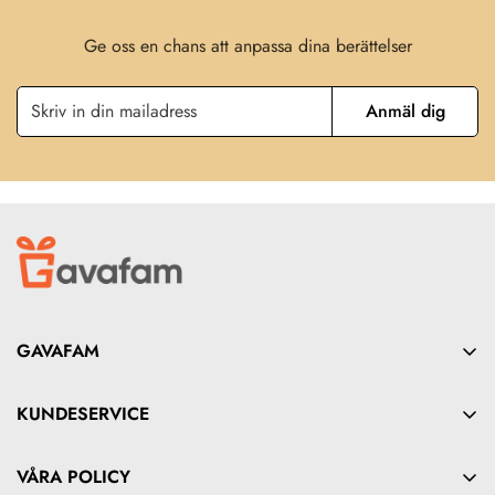
Ge oss en chans att anpassa dina berättelser
Anmäl dig
GAVAFAM
United Kingdom:
71-75, Shelton Street, Covent Garden,
London, England, WC2H 9JQ
KUNDESERVICE
Hong Kong:
Office Unit B on 9/F, Thomson Commercial
Om Oss
VÅRA POLICY
Building, 8 Thomson Road, HK
Kontakta oss