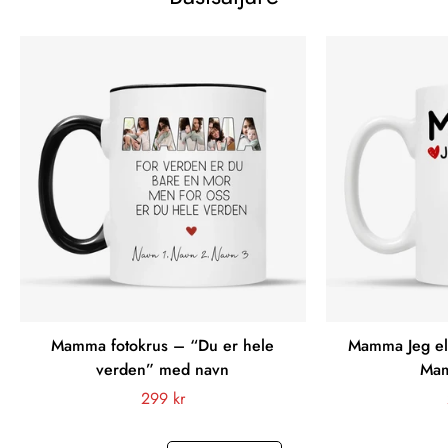
Mamma fotokrus – “Du er hele
Mamma Jeg els
verden” med navn
Ma
Vanligt
299 kr
pris