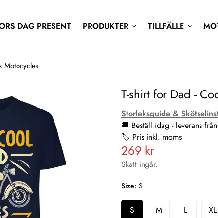
ORS DAG PRESENT
PRODUKTER
TILLFÄLLE
MO
es Motocycles
T-shirt for Dad - C
Storleksguide & Skötselins
🚚 Beställ idag - leverans fr
🏷️ Pris inkl. moms
269 kr
Vanligt
pris
Skatt ingår.
Size:
S
S
M
L
XL
Variant
Variant
Variant
Va