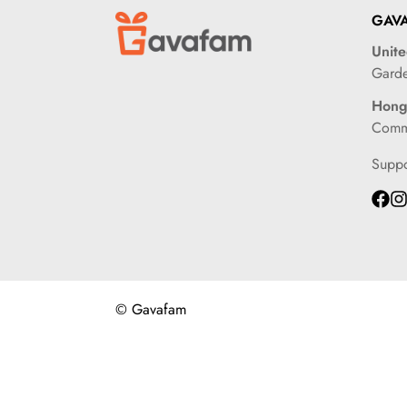
GAV
Unit
Gard
Hong
Comme
Supp
© Gavafam