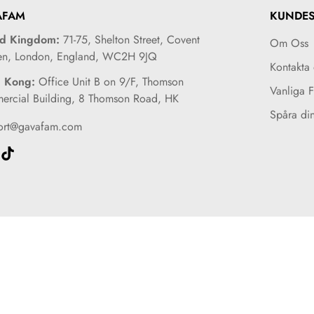
en av våra hjältar genom vårt 
AFAM
KUNDES
Om du godkänns kommer din å
kommer automatiskt att tillämp
ed Kingdom:
71-75, Shelton Street, Covent
Om Oss
betalningsmetod inom 3-5 arb
en, London, England, WC2H 9JQ
Kontakta 
 Kong:
Office Unit B on 9/F, Thomson
Vanliga 
För specifik information om
rcial Building, 8 Thomson Road, HK
webbplatsens sidfot.
Spåra di
ort@gavafam.com