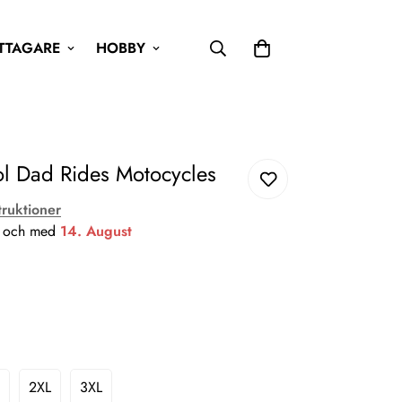
TTAGARE
HOBBY
ool Dad Rides Motocycles
truktioner
ån och med
14. August
2XL
3XL
riant
Variant
Variant