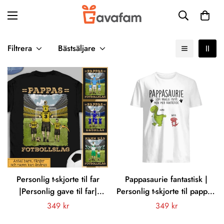
Filtrera
Bästsäljare
Personlig t-skjorte til far
Pappasaurie fantastisk |
|Personlig gave til far|
Personlig t-skjorte til pappa |
Pappas fotballag med farger
Personlig gave til pappa
Vanligt
349 kr
Vanligt
349 kr
pris
pris