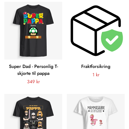
Super Dad - Personlig T-
Fraktforsikring
skjorte til pappa
Vanligt
1 kr
Vanligt
349 kr
pris
pris