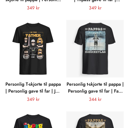
gave til far
Pappasaurus akkurat som
Vanligt
349 kr
Vanligt
349 kr
en vanlig pappa bare mye
pris
pris
kulere
Personlig T-skjorte til pappa
Personlig t-skjorte til pappa |
| Personlig gave til far | Jeg
Personlig gave til far | Fars
er din far mørk versjon
ishockeylag
Vanligt
349 kr
Vanligt
344 kr
pris
pris