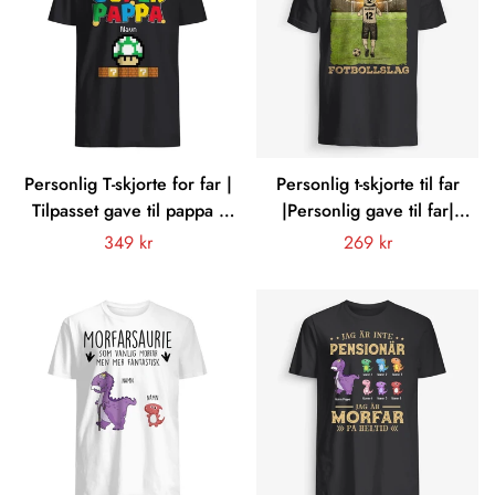
Personlig T-skjorte for far |
Personlig t-skjorte til far
Tilpasset gave til pappa |
|Personlig gave til far|
Super pappa
Pappas fotballag
Vanligt
349 kr
Vanligt
269 kr
pris
pris