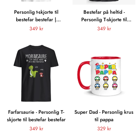
Personlig t-skjorte til
Bestefar på heltid -
bestefar bestefar |
Personlig T-skjorte til
Personlige gaver til bestefar
bestefar bestefar
Vanligt
349 kr
Vanligt
349 kr
bestefar | Bestefar Saurie
pris
pris
Bestefar Saurie fantastisk
Farfarsaurie - Personlig T-
Super Dad - Personlig krus
skjorte til bestefar bestefar
til pappa
Vanligt
349 kr
Vanligt
329 kr
pris
pris