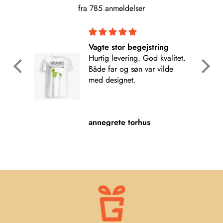
fra 785 anmeldelser
Vagte stor begejstring
 Håber
Hurtig levering. God kvalitet.
Både far og søn var vilde
inke
med designet.
👍
annegrete torhus