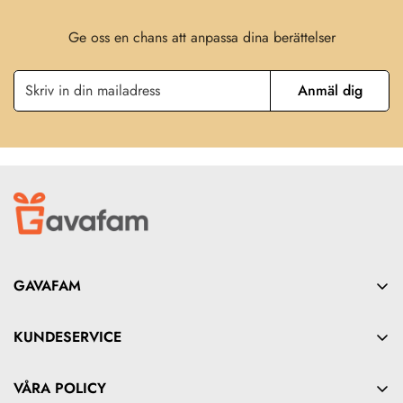
Ge oss en chans att anpassa dina berättelser
Anmäl dig
GAVAFAM
United Kingdom:
71-75, Shelton Street, Covent Garden,
London, England, WC2H 9JQ
KUNDESERVICE
Hong Kong:
Office Unit B on 9/F, Thomson Commercial
Om oss
VÅRA POLICY
Building, 8 Thomson Road, HK
Kontakt oss