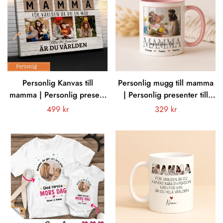
Personlig Kanvas till
Personlig mugg till mamma
mamma | Personlig present
| Personlig presenter till
till mor | Mamma För
Mamma | Mamma Farmor
Vanligt
499 kr
Vanligt
329 kr
världen är du en mor men
Mormor Jag älskar dig
pris
pris
för familjen är du världen