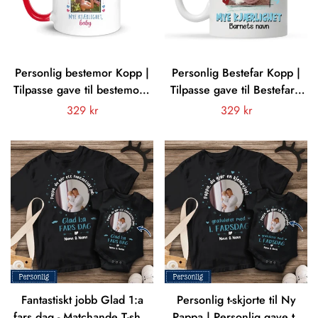
Personlig bestemor Kopp |
Personlig Bestefar Kopp |
Tilpasse gave til bestemor |
Tilpasse gave til Bestefar |
Første morsdag som
Gratulerer med 1.
Vanligt
329 kr
Vanligt
329 kr
bestemor
farsdagen som bestefar
pris
pris
Fantastiskt jobb Glad 1:a
Personlig t-skjorte til Ny
fars dag - Matchande T-shirt
Pappa | Personlig gave til