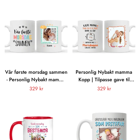
livet
Vår første morsdag sammen
Personlig Nybakt mamma
- Personlig Nybakt mamma
Kopp | Tilpasse gave til
Kopp
Nybakt mor | Gratulerer
Vanligt
329 kr
Vanligt
329 kr
med 1. morsdagen Takk for
pris
pris
at du tørket Mamma