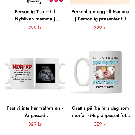
Personlig T-shirt till
Personlig mugg till Mamma
Nybliven mamma |
| Personlig presenter till
Personlig present till
Mor | För världen är du
Vanligt
299 kr
Vanligt
329 kr
mamma och barn | Mamma,
kanske bara en person Men
pris
pris
du gör ett bra jobb Glad
för oss är du hela världen
första mors dag
Fast vi inte har träffats än -
Grattis på 1:a fars dag som
Anpassad
morfar - Mug anpassat foto
ultraljudsfotomugg till Farfar
till Farfar Morfar
Vanligt
329 kr
Vanligt
329 kr
Morfar
pris
pris