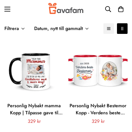
Filtrera
Datum, nytt till gammalt
Personlig Nybakt mamma
Personlig Nybakt Bestemor
Kopp | Tilpasse gave til
Kopp - Verdens beste
Nybakt mor | Tusen takk
Bestemor
Vanligt
329 kr
Vanligt
329 kr
Mamma For at du ga meg
pris
pris