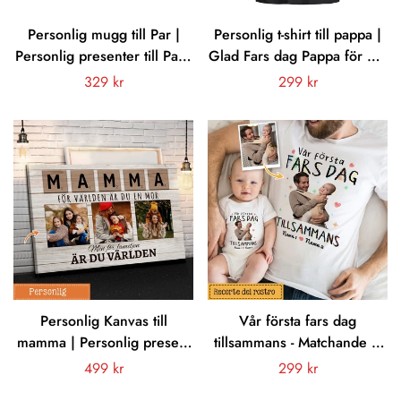
Personlig mugg till Par |
Personlig t-shirt till pappa |
Personlig presenter till Par |
Glad Fars dag Pappa för oss
Kärlekssång Musikspelare
är du hela världen foto
Vanligt
329 kr
Vanligt
299 kr
Tema
anpassat svart
pris
pris
Personlig Kanvas till
Vår första fars dag
mamma | Personlig present
tillsammans - Matchande T-
till mor | Mamma För
shirt anpassat foto till Pappa
Vanligt
499 kr
Vanligt
299 kr
världen är du en mor men
och bebis
pris
pris