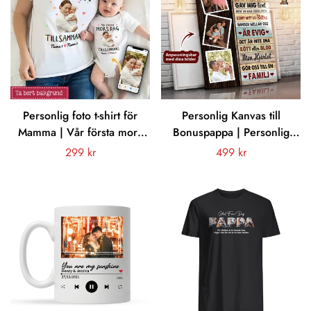
Personlig foto t-shirt för
Personlig Kanvas till
Mamma | Vår första mors
Bonuspappa | Personlig
dag tillsammans
presenter till pappa | Det är
Vanligt
299 kr
Vanligt
499 kr
Inte DNA Kött Eller Blod
pris
pris