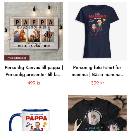
1. farsdag
Personlig Kanvas till pappa |
Personlig foto t-shirt för
Personlig presenter till far |
mamma | Bästa mamman
För världen är du bara en
någonsin
Vanligt
499 kr
Vanligt
399 kr
Pappa
pris
pris