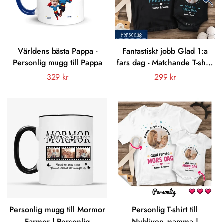
Världens bästa Pappa -
Fantastiskt jobb Glad 1:a
Personlig mugg till Pappa
fars dag - Matchande T-shirt
anpassat foto till Pappa och
Vanligt
329 kr
Vanligt
299 kr
bebis
pris
pris
Personlig mugg till Mormor
Personlig T-shirt till
Farmor | Personlig
Nybliven mamma |