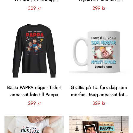
presenter till Mormor
Personlig present till
Vanligt
329 kr
Vanligt
299 kr
Farmor | Mormor Farmor
mamma och barn | Mamma,
pris
pris
Oavsett Hur Stora Vi Blir
du gör ett bra jobb Glad
första mors dag
Bästa PAPPA någo - T-shirt
Grattis på 1:a fars dag som
anpassat foto till Pappa
morfar - Mug anpassat foto
till Farfar Morfar
Vanligt
299 kr
Vanligt
329 kr
pris
pris