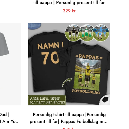
till pappa | Personlig present till far
Vanligt
329 kr
pris
Dad |
Personlig t-shirt till pappa |Personlig
 I Am Your
present till far| Pappas Fotbollslag med
n
färg 2 sidor