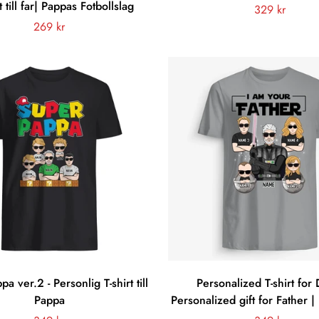
 till far| Pappas Fotbollslag
Vanligt
329 kr
Vanligt
269 kr
pris
pris
a ver.2 - Personlig T-shirt till
Personalized T-shirt for 
Pappa
Personalized gift for Father |
Father Light Versio