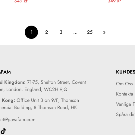
Vanligt
349 kr
Vanligt
349 kr
pris
pris
1
2
3
…
25
»
AFAM
KUNDES
ed Kingdom:
71-75, Shelton Street, Covent
Om Oss
en, London, England, WC2H 9JQ
Kontakta 
 Kong:
Office Unit B on 9/F, Thomson
Vanliga 
rcial Building, 8 Thomson Road, HK
Spåra di
ort@gavafam.com