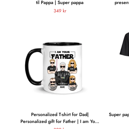
til Pappa | Super pappa
present
Vanligt
349 kr
pris
Personalized T-shirt for Dad|
Super papp
Personalized gift for Father | I am Your
Father