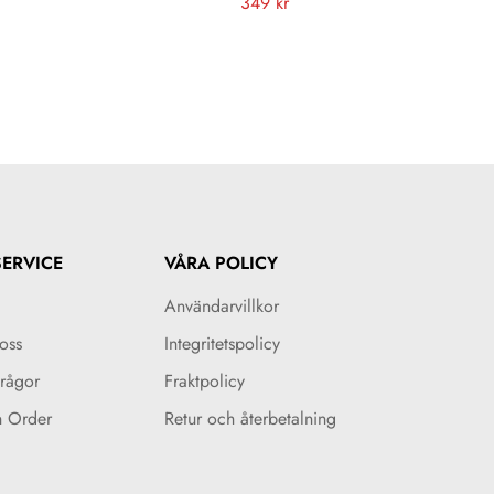
Vanligt
349 kr
pris
ERVICE
VÅRA POLICY
Användarvillkor
oss
Integritetspolicy
Frågor
Fraktpolicy
n Order
Retur och återbetalning