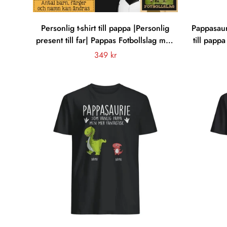
Personlig t-shirt till pappa |Personlig
Pappasauri
present till far| Pappas Fotbollslag med
till pappa
färg
Vanligt
349 kr
pris