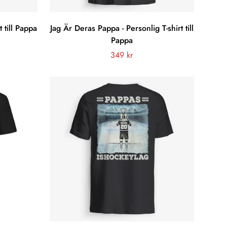
 till Pappa
Jag Är Deras Pappa - Personlig T-shirt till
Pappa
Vanligt
349 kr
pris