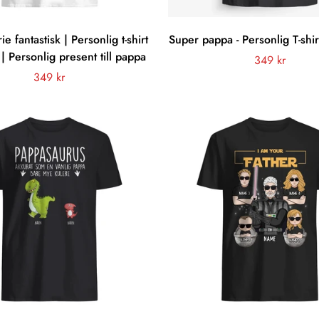
e fantastisk | Personlig t-shirt
Super pappa - Personlig T-shirt
 | Personlig present till pappa
Vanligt
349 kr
Vanligt
349 kr
pris
pris