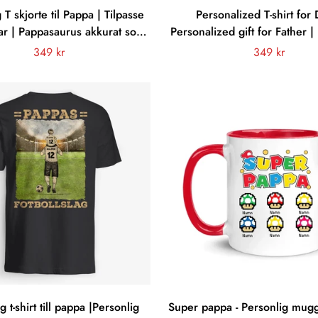
 T skjorte til Pappa | Tilpasse
Personalized T-shirt for 
Far | Pappasaurus akkurat som
Personalized gift for Father |
lig Pappa bare mye kulere
Father Dark Versio
Vanligt
349 kr
Vanligt
349 kr
pris
pris
g t-shirt till pappa |Personlig
Super pappa - Personlig mugg 