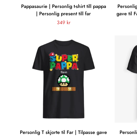
Pappasaurie | Personlig t-shirt till pappa
Personlig
| Personlig present till far
gave til 
en van
Vanligt
349 kr
pris
Personlig T skjorte til Far | Tilpasse gave
Personli