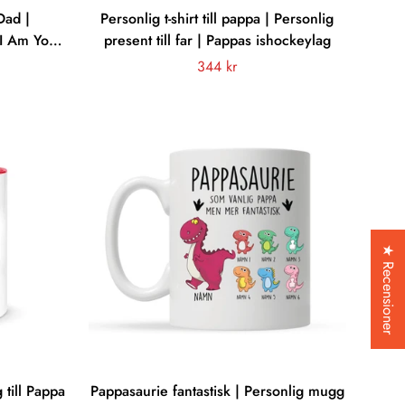
Dad |
Personlig t-shirt till pappa | Personlig
 I Am Your
present till far | Pappas ishockeylag
n
Vanligt
344 kr
pris
★ Recensioner
till Pappa
Pappasaurie fantastisk | Personlig mugg