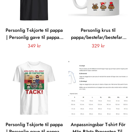
Personlig T-skjorte til pappa
Personlig krus til
| Personlig gave til pappa |
pappa/bestefar/bestefar |
Pappa gjengen
Personlig gave til far/
Vanligt
349 kr
Vanligt
329 kr
bestefar/ bestefar |
pris
pris
Pappas/bestefars/bestefars
små drittstøvler
Personlig T-skjorte til pappa
Anpassningsbar T-shirt För
| Personlig gave til pappa |
Män Bästa Presenten Till