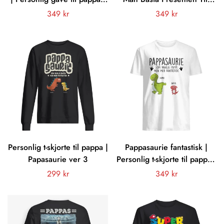
Kjære pappa, Godt jobbet
Pappa
Vanligt
349 kr
Vanligt
349 kr
vi er fantastiske Takk!
pris
pris
Personlig t-skjorte til pappa |
Pappasaurie fantastisk |
Papasaurie ver 3
Personlig t-skjorte til pappa |
Personlig gave til pappa
Vanligt
299 kr
Vanligt
349 kr
pris
pris