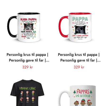
lommeboken din
avlyst
Personlig krus til pappa |
Personlig krus til pappa |
Personlig gave til far |
Personlig gave til far |
Kjære pappa Denne julen
Pappa, denne julen er jeg i
Vanligt
329 kr
Vanligt
329 kr
skal jeg kose meg i
mammas mage
pris
pris
mammas mage