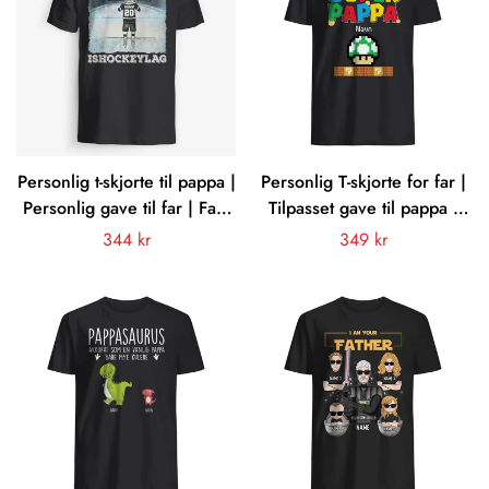
Personlig t-skjorte til pappa |
Personlig T-skjorte for far |
Personlig gave til far | Fars
Tilpasset gave til pappa |
ishockeylag
Super pappa
Vanligt
344 kr
Vanligt
349 kr
pris
pris