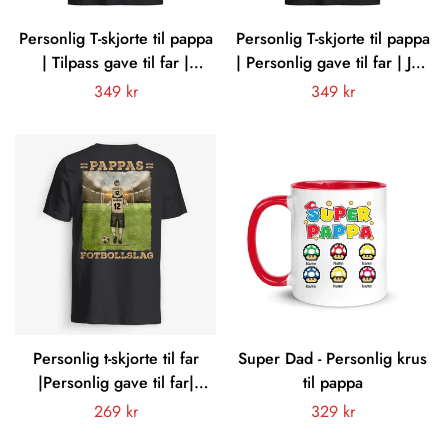
Personlig T-skjorte til pappa
Personlig T-skjorte til pappa
| Tilpass gave til far |
| Personlig gave til far | Jeg
Pappasaurus akkurat som
er din far mørk versjon
Vanligt
349 kr
Vanligt
349 kr
en vanlig pappa bare mye
pris
pris
kulere
Personlig t-skjorte til far
Super Dad - Personlig krus
|Personlig gave til far|
til pappa
Pappas fotballag
Vanligt
269 kr
Vanligt
329 kr
pris
pris