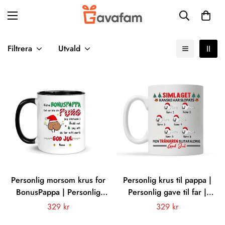
Filtrera
Utvald
Personlig morsom krus for
Personlig krus til pappa |
BonusPappa | Personlig
Personlig gave til far |
gave til far pappa | Kjære
Morsomt krus med tekst
Vanligt
329 kr
Vanligt
329 kr
bonuspappa Det var ikke
Svømmelaget kan ha blitt
pris
pris