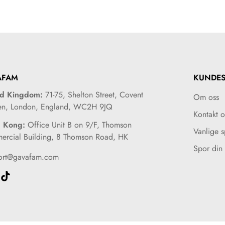
AFAM
KUNDES
ed Kingdom:
71-75, Shelton Street, Covent
Om oss
en, London, England, WC2H 9JQ
Kontakt o
 Kong:
Office Unit B on 9/F, Thomson
Vanlige 
rcial Building, 8 Thomson Road, HK
Spor din 
ort@gavafam.com