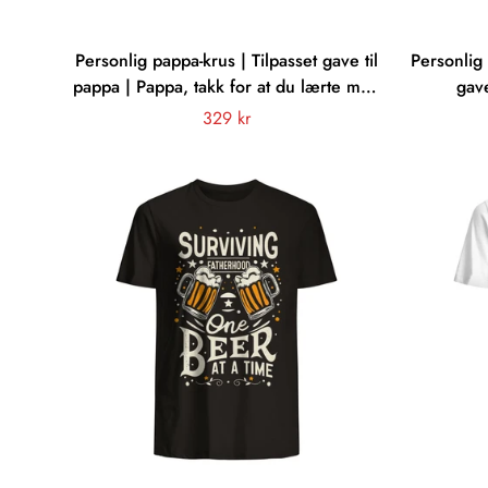
Personlig pappa-krus | Tilpasset gave til
Personlig 
pappa | Pappa, takk for at du lærte meg
gave
å være mann
Vanligt
329 kr
pris