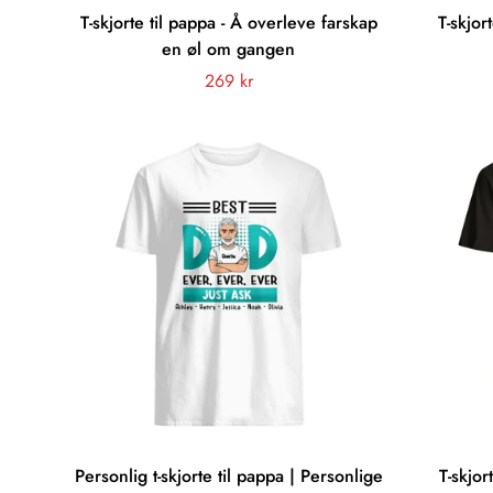
T-skjorte til pappa - Å overleve farskap
T-skjor
en øl om gangen
Vanligt
269 kr
pris
Personlig t-skjorte til pappa | Personlige
T-skjor