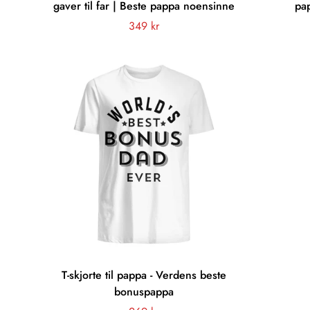
gaver til far | Beste pappa noensinne
pap
Vanligt
349 kr
pris
T-skjorte til pappa - Verdens beste
bonuspappa