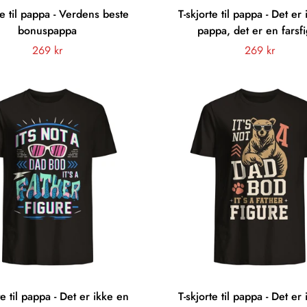
te til pappa - Verdens beste
T-skjorte til pappa - Det er
bonuspappa
pappa, det er en farsf
Vanligt
269 kr
Vanligt
269 kr
pris
pris
te til pappa - Det er ikke en
T-skjorte til pappa - Det er