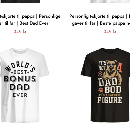
t-skjorte til pappa | Personlige
Personlig t-skjorte til pappa |
r til far | Best Dad Ever
gaver til far | Beste pappa 
Vanligt
349 kr
Vanligt
349 kr
pris
pris