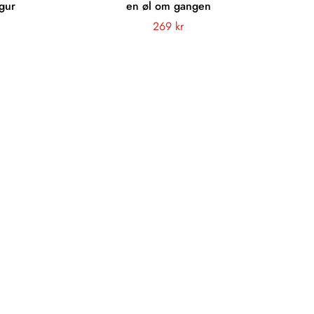
igur
en øl om gangen
Vanligt
269 kr
pris