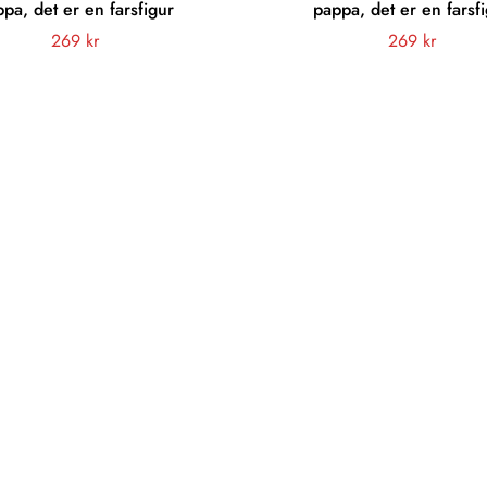
pa, det er en farsfigur
pappa, det er en farsf
Vanligt
269 kr
Vanligt
269 kr
pris
pris