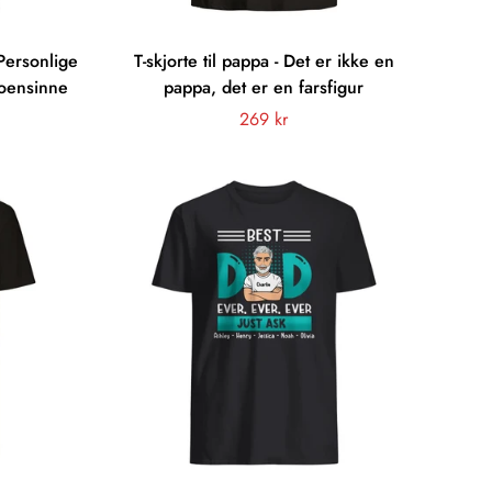
 Personlige
T-skjorte til pappa - Det er ikke en
noensinne
pappa, det er en farsfigur
Vanligt
269 kr
pris