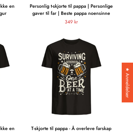
 ikke en
Personlig t-skjorte til pappa | Personlige
igur
gaver til far | Beste pappa noensinne
Vanligt
349 kr
pris
★ Anmeldelser
 ikke en
T-skjorte til pappa - Å overleve farskap