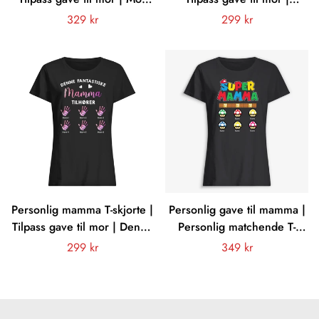
du velger ikke din mor
Mamma Vi prøvde å gi deg
Vanligt
329 kr
Vanligt
299 kr
den beste gaven
pris
pris
Personlig mamma T-skjorte |
Personlig gave til mamma |
Tilpass gave til mor | Denne
Personlig matchende T-
fantastiske mammaen
skjorte for Supermamma |
Vanligt
299 kr
Vanligt
349 kr
tilhører
Super Mommio
pris
pris