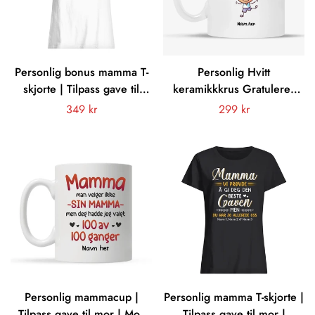
Personlig bonus mamma T-
Personlig Hvitt
skjorte | Tilpass gave til
keramikkkrus Gratulerer
Bonusmamma | Jeg har to
med morsdagen til verdens
Vanligt
349 kr
Vanligt
299 kr
titler mor og bonusmor
beste mamma
pris
pris
Personlig mammacup |
Personlig mamma T-skjorte |
Tilpass gave til mor | Mor
Tilpass gave til mor |