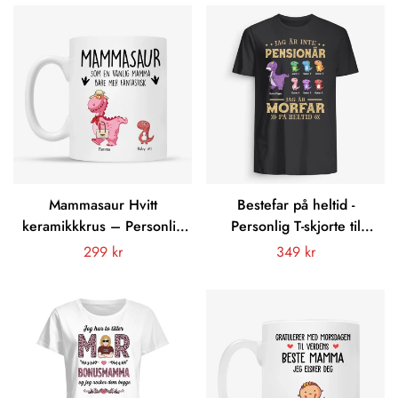
verden
Mammasaur Hvitt
Bestefar på heltid -
keramikkkrus – Personlig
Personlig T-skjorte til
Gave til Mamma
bestefar bestefar
Vanligt
299 kr
Vanligt
349 kr
pris
pris