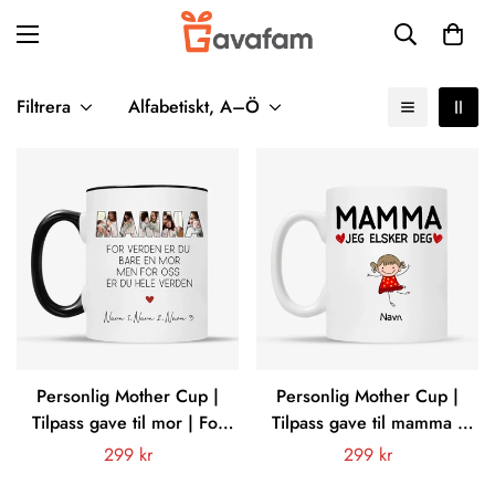
Filtrera
Alfabetiskt, A–Ö
Personlig Mother Cup |
Personlig Mother Cup |
Tilpass gave til mor | For
Tilpass gave til mamma |
verden er du bare en mor,
Mamma, jeg elsker deg
Vanligt
299 kr
Vanligt
299 kr
men for oss er du hele
pris
pris